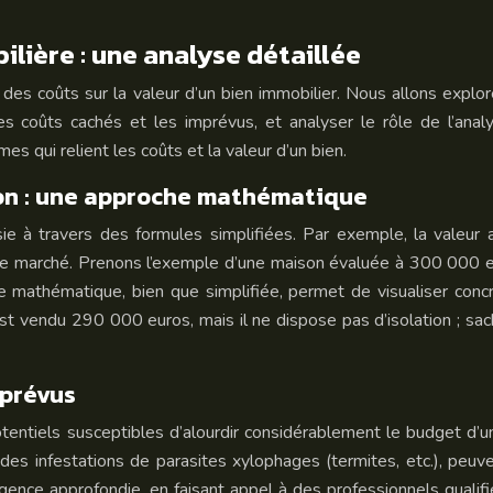
ilière : une analyse détaillée
ect des coûts sur la valeur d’un bien immobilier. Nous allons e
r les coûts cachés et les imprévus, et analyser le rôle de l’an
qui relient les coûts et la valeur d’un bien.
ion : une approche mathématique
isie à travers des formules simplifiées. Par exemple, la valeur
le marché. Prenons l’exemple d’une maison évaluée à 300 000 e
 mathématique, bien que simplifiée, permet de visualiser concrè
vendu 290 000 euros, mais il ne dispose pas d’isolation ; sach
mprévus
entiels susceptibles d’alourdir considérablement le budget d’un
es infestations de parasites xylophages (termites, etc.), peu
ligence approfondie, en faisant appel à des professionnels qualif