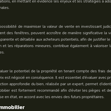
tuations, en mettant en évidence les enjeux et les stratégies à a
males.
a possibilité de maximiser la valeur de vente en investissant ju
t des fenêtres, peuvent accroître de manière significative la va
ente et détaillée aux acheteurs potentiels, afin de justifier le
et les réparations mineures, contribue également à valoriser le
es.
évaluer le potentiel de la propriété en tenant compte des frais d
x est négocié en conséquence. Il est essentiel d’évaluer avec pré
ion approfondie du bien, réalisée par un expert, permet d’ident
ilier est fortement recommandé afin d’éviter les pièges et de 
e en état, en accord avec les envies des futurs propriétaires.
immobilier