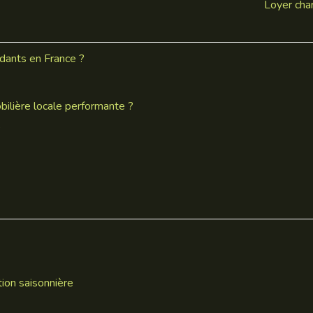
Loyer char
dants en France ?
bilière locale performante ?
?
tion saisonnière