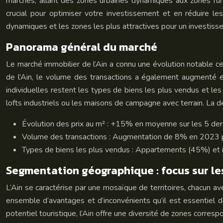
marchés, allant des zones urbaines dynamiques aux zones rur
crucial pour optimiser votre investissement et en réduire le
dynamiques et les zones les plus attractives pour un investisse
Panorama général du marché
Le marché immobilier de l’Ain a connu une évolution notable c
de l’Ain, le volume des transactions a également augmenté en
individuelles restent les types de biens les plus vendus et le
lofts industriels ou les maisons de campagne avec terrain. La d
Évolution des prix au m² : +15% en moyenne sur les 5 dern
Volume des transactions : Augmentation de 8% en 2023 pa
Types de biens les plus vendus : Appartements (45%) et 
Segmentation géographique : focus sur les
L’Ain se caractérise par une mosaïque de territoires, chacun a
ensemble d’avantages et d’inconvénients qu’il est essentiel 
potentiel touristique, l’Ain offre une diversité de zones corresp