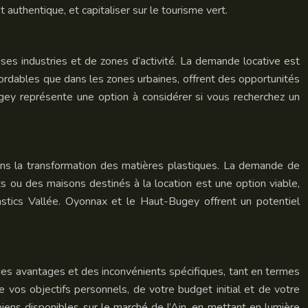
uthentique, et capitaliser sur le tourisme vert.
es industries et de zones d’activité. La demande locative est
ordables que dans les zones urbaines, offrent des opportunités
Bugey représente une option à considérer si vous recherchez un
ans la transformation des matières plastiques. La demande de
s ou des maisons destinés à la location est une option viable,
lastics Vallée. Oyonnax et le Haut-Bugey offrent un potentiel
des avantages et des inconvénients spécifiques, tant en termes
 vos objectifs personnels, de votre budget initial et de votre
iens disponibles sur le marché de l’Ain, en mettant en lumière