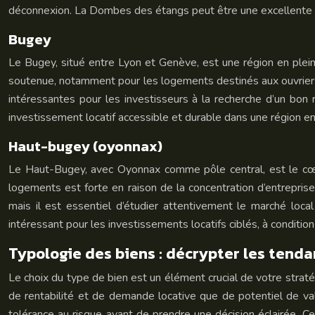
déconnexion. La Dombes des étangs peut être une excellente opt
Bugey
Le Bugey, situé entre Lyon et Genève, est une région en plei
soutenue, notamment pour les logements destinés aux ouvriers 
intéressantes pour les investisseurs à la recherche d’un bon 
investissement locatif accessible et durable dans une région en
Haut-bugey (oyonnax)
Le Haut-Bugey, avec Oyonnax comme pôle central, est le cœur
logements est forte en raison de la concentration d’entrepris
mais il est essentiel d’étudier attentivement le marché loca
intéressant pour les investissements locatifs ciblés, à conditio
Typologie des biens : décrypter les tend
Le choix du type de bien est un élément crucial de votre stra
de rentabilité et de demande locative que de potentiel de val
tolérance au risque avant de prendre une décision éclairée. C