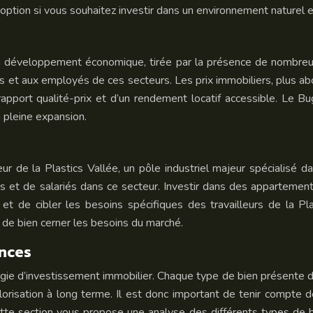
ion si vous souhaitez investir dans un environnement naturel et a
n développement économique, tirée par la présence de nombreus
et aux employés de ces secteurs. Les prix immobiliers, plus ab
rapport qualité-prix et d’un rendement locatif accessible. Le 
 pleine expansion.
 de la Plastics Vallée, un pôle industriel majeur spécialisé d
es et de salariés dans ce secteur. Investir dans des appartement
l et de cibler les besoins spécifiques des travailleurs de la P
n de bien cerner les besoins du marché.
ances
tégie d’investissement immobilier. Chaque type de bien présente 
orisation à long terme. Il est donc important de tenir compte de
ette section vous propose une analyse des différents types de b