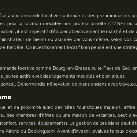
grâce à une demande locative soutenue et des prix immobiliers 
ouer, pour la location meublée non professionnelle (LMNP) ou p
ation), il est impératif d’étudier attentivement le marché et de 
ministrateur de biens) ou assurée par vous-même, selon vos com
axe foncière. Un investissement locatif bien pensé est une strat
rte demande locative comme Bourg-en-Bresse ou le Pays de Gex, en 
les jeunes actifs avec des logements meublés et bien situés.
é des zones), Denormandie (rénovation de biens anciens avec travaux).
isme
que et sa proximité avec des sites touristiques majeurs, attir
ral, des chambres d’hôtes ou une maison de vacances, peut s’av
confort, services, équipements). La gestion de ces biens peut êtr
irbnb ou Booking.com. Avant d’investir, évaluez le taux d’occupa