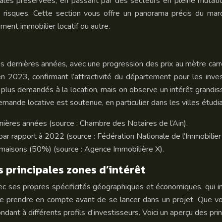
ales préservées, en passant par des secteurs en pleine mutati
s risques. Cette section vous offre un panorama précis du marc
ment immobilier locatif ou autre.
es dernières années, avec une progression des prix au mètre car
 2023, confirmant l’attractivité du département pour les inves
s plus demandés à la location, mais on observe un intérêt grand
emande locative est soutenue, en particulier dans les villes étudi
ières années (source : Chambre des Notaires de l’Ain).
r rapport à 2022 (source : Fédération Nationale de l’Immobilie
maisons (50%) (source : Agence Immobilière X).
 principales zones d’intérêt
vec ses propres spécificités géographiques et économiques, qui 
de prendre en compte avant de se lancer dans un projet. Que vou
ondant à différents profils d’investisseurs. Voici un aperçu des pri