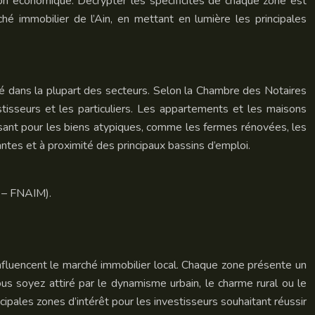
on économique. Décrypter les spécificités de chaque zone est
hé immobilier de l’Ain, en mettant en lumière les principales
ré dans la plupart des secteurs. Selon la Chambre des Notaires
tisseurs et les particuliers. Les appartements et les maisons
issant pour les biens atypiques, comme les fermes rénovées, les
antes et à proximité des principaux bassins d’emploi.
r – FNAIM).
influencent le marché immobilier local. Chaque zone présente un
s soyez attiré par le dynamisme urbain, le charme rural ou le
ncipales zones d’intérêt pour les investisseurs souhaitant réussir