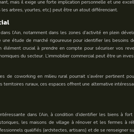
nt, mais il exige une forte implication personnelle et une excell
es arbres, yourtes, etc.) peut être un atout différenciant.
ial
 dans l’Ain, notamment dans les zones d’activité en plein déve
une étude de marché rigoureuse pour identifier les besoins de
n élément crucial à prendre en compte pour sécuriser vos revenu
omiques du secteur. L’immobilier commercial peut être un invest
es de coworking en milieu rural pourrait s’avérer pertinent p
les territoires ruraux, ces espaces offrent une alternative intére
éressante dans l’Ain, à condition d’identifier les biens à for
storiques, les maisons de village à rénover et les fermes à ré
professionnels qualifiés (architectes, artisans) et de se renseigner 