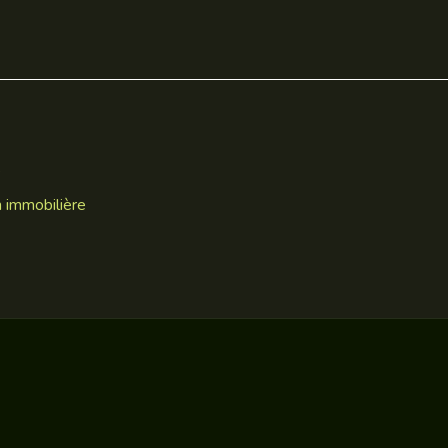
e
n immobilière