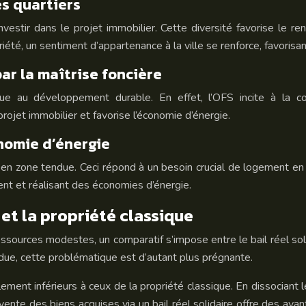
es quartiers
nvestir dans le projet immobilier. Cette diversité favorise le re
riété, un sentiment d’appartenance à la ville se renforce, favoris
r la maîtrise foncière
ribue au développement durable. En effet, l’OFS incite à la
rojet immobilier et favorise l’économie d’énergie.
nomie d’énergie
s en zone tendue. Ceci répond à un besoin crucial de logement en 
ent et réalisant des économies d’énergie.
 et la propriété classique
ressources modestes, un comparatif s’impose entre le bail réel soli
due, cette problématique est d’autant plus prégnante.
lement inférieurs à ceux de la propriété classique. En dissociant le
revente des biens acquises via un bail réel solidaire offre des av